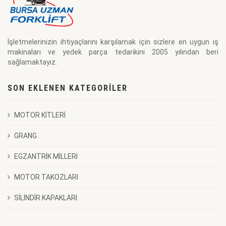
ROT KOLLARI
MUHTELİF ŞANZUMAN PARCALARI
MARŞ DİŞLİSİ
MUHTELİF FREN PARCALARI
ÇATAL MANDALI
ÖN BİJONLAR
ÇELİK PLATE
STOP SELENOİDLERİ
SİDE SHİFTER BAĞLANTI AYAĞI
İşletmelerinizin ihtiyaçlarını karşılamak için sizlere en uygun iş
ARKA BİJONLAR
makinaları ve yedek parça tedarikini 2005 yılından beri
ASANSÖR KEP MİLLERİ
sağlamaktayız.
TAŞIYICI RULMANLAR
SON EKLENEN KATEGORILER
AKSON PULU
AKSON BORULARI
MOTOR KİTLERİ
PERNO PİM KAPAKLARI
GRANG
AKSON KEÇELERİ
EGZANTRİK MİLLERİ
PORYA KEÇELERİ
MOTOR TAKOZLARI
PERNO PİM KEÇELERİ
SİLİNDİR KAPAKLARI
LİNK KEÇELERİ