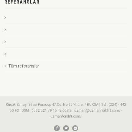
REFERANSLAR
AKS KEÇELERİ
MUHTELİF DİNGİL GRUBU PARÇALARI
AKSON RULMANLARI
PERNO BURÇLARI
GÜÇ SİLİNDİR TAMİR TK.
Tüm referanslar
YÖNLÜ PLAKA MİLİ
Küçük Sanayi Sitesi Parkoop 47.Cd. No:65 Nilüfer / BURSA | Tel : (224) - 443
50 93 | GSM : 0532 521 79 16 | E-posta : uzman@uzmanforklift.com/ -
uzmanforklift.com/