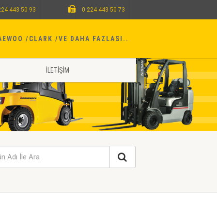
224 443 50 93
0 224 443 50 73
AEWOO
CLARK
VE DAHA FAZLASI..
İLETIŞIM