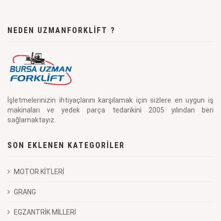
AKS KEÇELERİ
NEDEN UZMANFORKLIFT ?
MUHTELİF DİNGİL GRUBU PARÇALARI
AKSON RULMANLARI
PERNO BURÇLARI
GÜÇ SİLİNDİR TAMİR TK.
İşletmelerinizin ihtiyaçlarını karşılamak için sizlere en uygun iş
makinaları ve yedek parça tedarikini 2005 yılından beri
YÖNLÜ PLAKA MİLİ
sağlamaktayız.
SON EKLENEN KATEGORILER
MOTOR KİTLERİ
GRANG
EGZANTRİK MİLLERİ