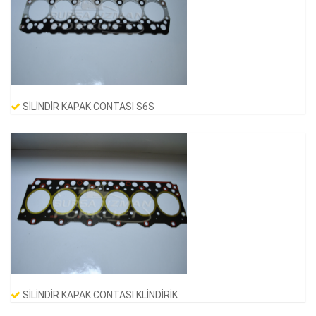
AKS KEÇELERİ
MUHTELİF DİNGİL GRUBU PARÇALARI
AKSON RULMANLARI
PERNO BURÇLARI
SİLİNDİR KAPAK CONTASI S6S
GÜÇ SİLİNDİR TAMİR TK.
YÖNLÜ PLAKA MİLİ
SİLİNDİR KAPAK CONTASI KLİNDİRİK